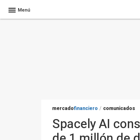
Menú
mercado
financiero
/
comunicados
Spacely AI cons
de 1 millón de 