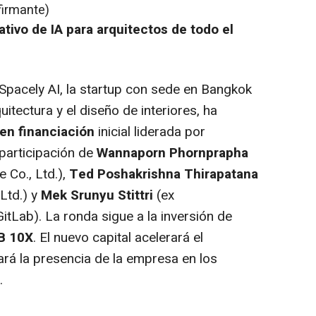
firmante)
tivo de IA para arquitectos de todo el
Spacely AI, la startup con sede en Bangkok
quitectura y el diseño de interiores, ha
en financiación
inicial liderada por
 participación de
Wannaporn Phornprapha
 Co., Ltd.),
Ted Poshakrishna Thirapatana
Ltd.) y
Mek Srunyu Stittri
(ex
GitLab). La ronda sigue a la inversión de
B 10X
. El nuevo capital acelerará el
ará la presencia de la empresa en los
.