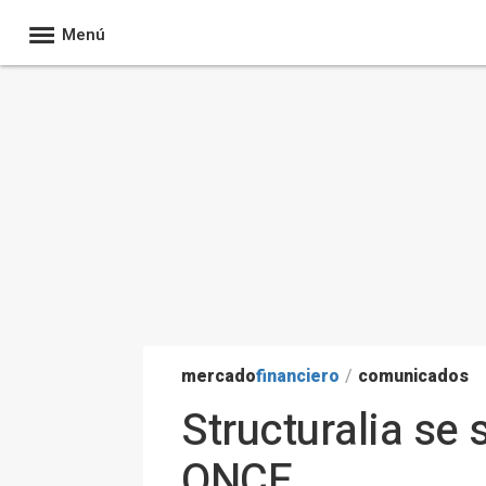
Menú
mercado
financiero
/
comunicados
Structuralia se
ONCE