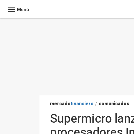
Menú
mercado
financiero
/
comunicados
Supermicro lanz
procesadores In