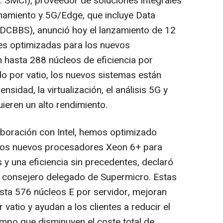
SMCI), proveedor de soluciones integrales
namiento y 5G/Edge, que incluye Data
 (DCBBS), anunció hoy el lanzamiento de 12
es optimizadas para los nuevos
 hasta 288 núcleos de eficiencia por
o por vatio, los nuevos sistemas están
nsidad, la virtualización, el análisis 5G y
ieren un alto rendimiento.
aboración con Intel, hemos optimizado
los nuevos procesadores Xeon 6+ para
 y una eficiencia sin precedentes, declaró
 y consejero delegado de Supermicro. Estas
sta 576 núcleos E por servidor, mejoran
vatio y ayudan a los clientes a reducir el
empo que disminuyen el coste total de