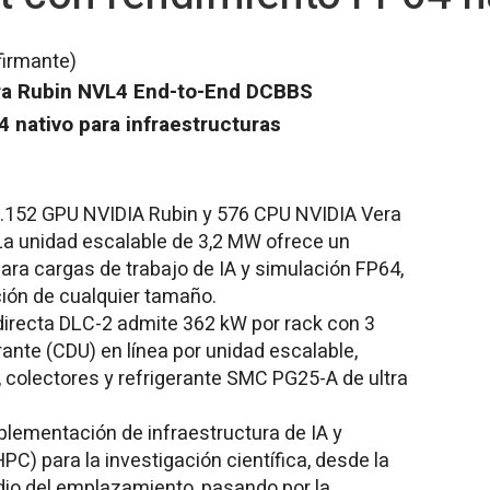
firmante)
ra Rubin NVL4 End-to-End DCBBS
 nativo para infraestructuras
 1.152 GPU NVIDIA Rubin y 576 CPU NVIDIA Vera
 La unidad escalable de 3,2 MW ofrece un
ara cargas de trabajo de IA y simulación FP64,
ción de cualquier tamaño.
 directa DLC-2 admite 362 kW por rack con 3
rante (CDU) en línea por unidad escalable,
 colectores y refrigerante SMC PG25-A de ultra
mplementación de infraestructura de IA y
C) para la investigación científica, desde la
udio del emplazamiento, pasando por la