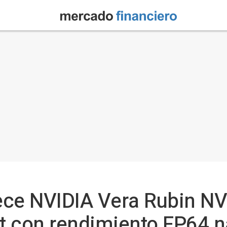
ece NVIDIA Vera Rubin NV
 con rendimiento FP64 na