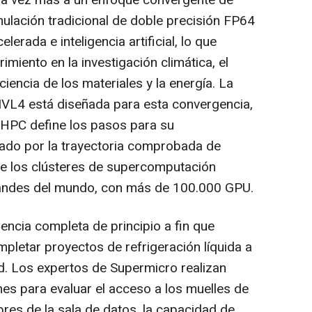
da vez más a un enfoque convergente de
lación tradicional de doble precisión FP64
rada e inteligencia artificial, lo que
miento en la investigación climática, el
iencia de los materiales y la energía. La
VL4 está diseñada para esta convergencia,
 HPC define los pasos para su
dado por la trayectoria comprobada de
de los clústeres de supercomputación
randes del mundo, con más de 100.000 GPU.
encia completa de principio a fin que
pletar proyectos de refrigeración líquida a
d. Los expertos de Supermicro realizan
ones para evaluar el acceso a los muelles de
bres de la sala de datos, la capacidad de