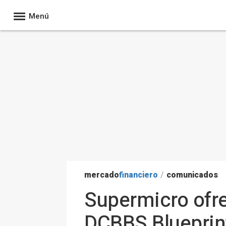
Menú
mercado
financiero
/
comunicados
Supermicro ofr
DCBBS Blueprint