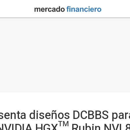
senta diseños DCBBS par
NVIDIA HGX™ Rubin NVL8