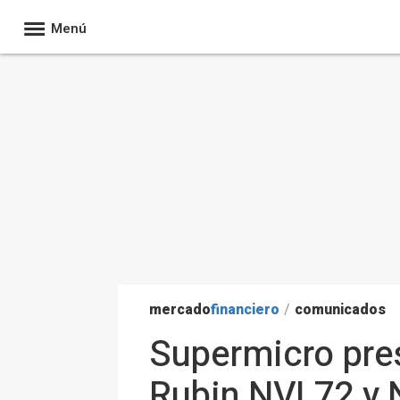
Menú
mercado
financiero
/
comunicados
Supermicro pre
Rubin NVL72 y 