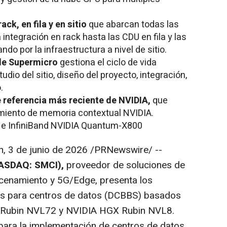
ck, en fila y en sitio
que abarcan todas las
ntegración en rack hasta las CDU en fila y las
do por la infraestructura a nivel de sitio.
 de Supermicro
gestiona el ciclo de vida
dio del sitio, diseño del proyecto, integración,
.
e referencia más reciente de NVIDIA,
que
miento de memoria contextual NVIDIA.
e InfiniBand NVIDIA Quantum-X800
n
,
3 de junio de 2026
/PRNewswire/ --
NASDAQ: SMCI),
proveedor de soluciones de
macenamiento y 5G/Edge, presenta los
es para centros de datos (DCBBS) basados
a Rubin NVL72 y NVIDIA HGX Rubin NVL8.
para la implementación de centros de datos