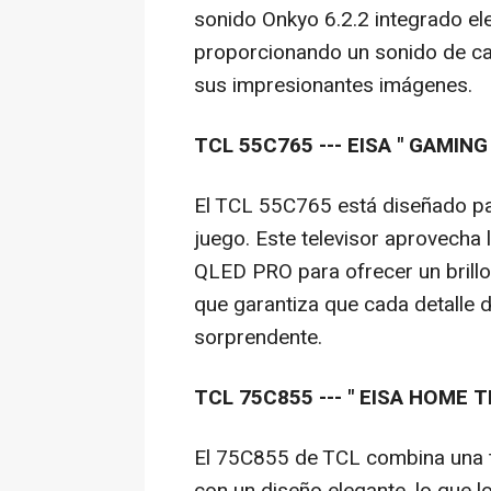
sonido Onkyo 6.2.2 integrado el
proporcionando un sonido de ca
sus impresionantes imágenes.
TCL 55C765 --- EISA "
GAMING 
El TCL 55C765 está diseñado pa
juego. Este televisor aprovecha 
QLED PRO para ofrecer un brillo
que garantiza que cada detalle 
sorprendente.
TCL 75
C8
55
--- "
EISA HOME T
El 75C855 de TCL combina una t