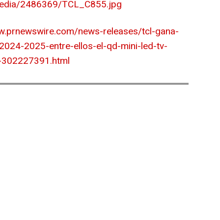
media/2486369/TCL_C855.jpg
w.prnewswire.com/news-releases/tcl-gana-
2024-2025-entre-ellos-el-qd-mini-led-tv-
-302227391.html