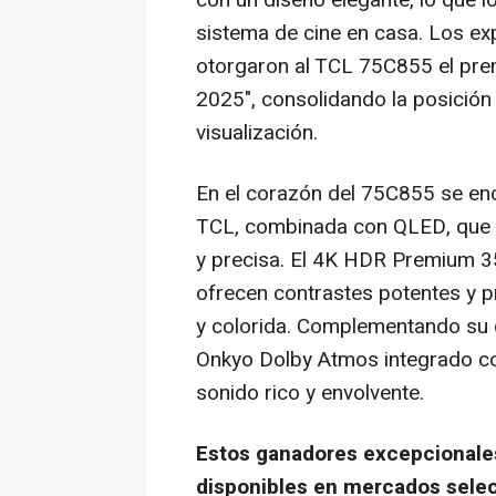
con un diseño elegante, lo que lo
sistema de cine en casa. Los ex
otorgaron al TCL 75C855 el p
2025", consolidando la posició
visualización.
En el corazón del 75C855 se enc
TCL, combinada con QLED, que o
y precisa. El
4K
HDR Premium 350
ofrecen contrastes potentes y p
y colorida. Complementando su d
Onkyo Dolby Atmos integrado co
sonido rico y envolvente.
Estos ganadores excepcionales
disponibles en mercados selec