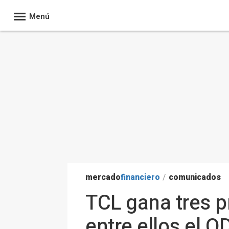
Menú
mercado
financiero
/
comunicados
TCL gana tres p
entre ellos el 