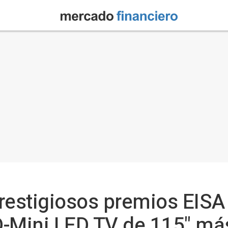
restigiosos premios EISA
QD-Mini LED TV de 115" má