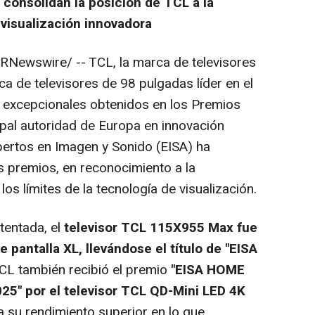
 consolidan la posición de TCL a la
 visualización innovadora
RNewswire/ -- TCL, la marca de televisores
a de televisores de 98 pulgadas líder en el
 excepcionales obtenidos en los Premios
pal autoridad de Europa en innovación
xpertos en Imagen y Sonido (EISA) ha
s premios, en reconocimiento a la
os límites de la tecnología de visualización.
tentada, el
televisor TCL 115X955 Max fue
e pantalla XL, llevándose el título de "EISA
L también recibió el premio
"EISA HOME
5" por el televisor TCL QD-Mini LED
4K
a su rendimiento superior en lo que