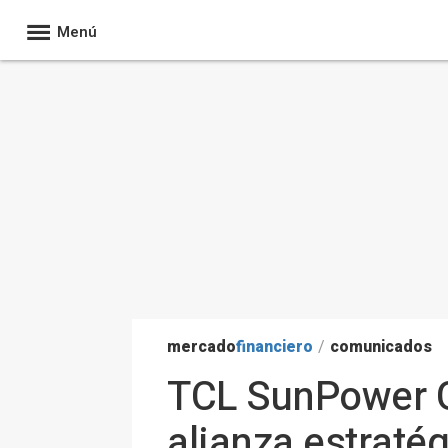
Menú
mercado
financiero
/
comunicados
TCL SunPower Gl
alianza estratég