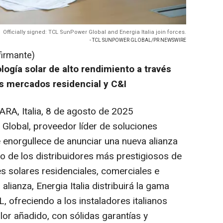
Officially signed: TCL SunPower Global and Energia Italia join forces.
- TCL SUNPOWER GLOBAL/PR NEWSWIRE
firmante)
logía solar de alto rendimiento a través
os mercados residencial y C&I
A, Italia
,
8 de agosto de 2025
lobal, proveedor líder de soluciones
e enorgullece de anunciar una nueva alianza
uno de los distribuidores más prestigiosos de
es solares residenciales, comerciales e
 alianza, Energia Italia distribuirá la gama
 ofreciendo a los instaladores italianos
alor añadido, con sólidas garantías y