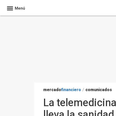
Menú
mercado
financiero
/
comunicados
La telemedicina
lleva la sanidad