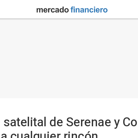
 satelital de Serenae y C
 a cualquier rincón