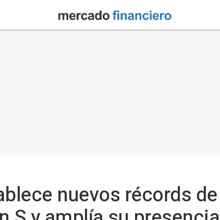
ablece nuevos récords de
n S y amplía su presenci