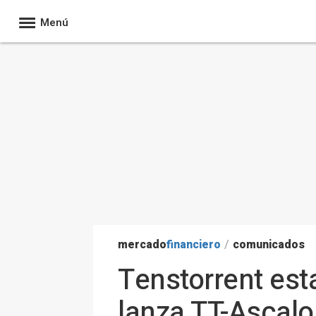
Menú
mercado
financiero
/
comunicados
Tenstorrent est
lanza TT-Ascalo