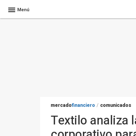
Menú
mercado
financiero
/
comunicados
Textilo analiza
corporativo par