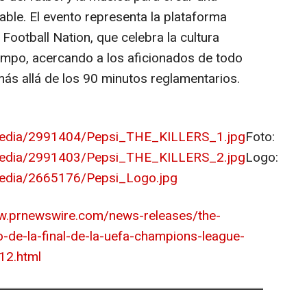
able. El evento representa la plataforma
 Football Nation, que celebra la cultura
campo, acercando a los aficionados de todo
s allá de los 90 minutos reglamentarios.
media/2991404/Pepsi_THE_KILLERS_1.jpg
Foto:
media/2991403/Pepsi_THE_KILLERS_2.jpg
Logo:
edia/2665176/Pepsi_Logo.jpg
w.prnewswire.com/news-releases/the-
lo-de-la-final-de-la-uefa-champions-league-
12.html