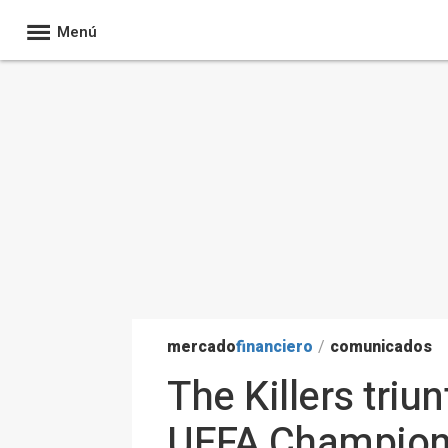
Menú
mercado
financiero
/
comunicados
The Killers triu
UEFA Champions