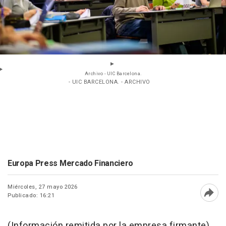
Archivo - UIC Barcelona.
- UIC BARCELONA. - ARCHIVO
Europa Press Mercado Financiero
Miércoles, 27 mayo 2026
Publicado: 16:21
Abri
(Información remitida por la empresa firmante)