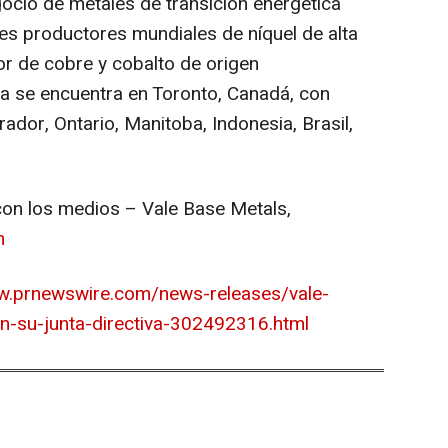
gocio de metales de transición energética
es productores mundiales de níquel de alta
or de cobre y cobalto de origen
va se encuentra en
Toronto
, Canadá, con
rador
,
Ontario
,
Manitoba
,
Indonesia
, Brasil,
 con los medios – Vale Base Metals,
m
w.prnewswire.com/news-releases/vale-
n-su-junta-directiva-302492316.html