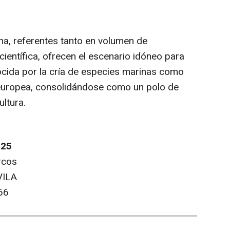
na, referentes tanto en volumen de
ientífica, ofrecen el escenario idóneo para
ocida por la cría de especies marinas como
na europea, consolidándose como un polo de
ultura.
025
rcos
VILA
66