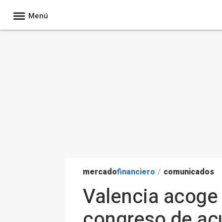
Menú
mercado
financiero
/
comunicados
Valencia acoge 
congreso de acu