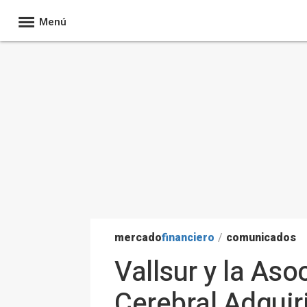
Menú
mercado
financiero
/
comunicados
Vallsur y la As
Cerebral Adquir