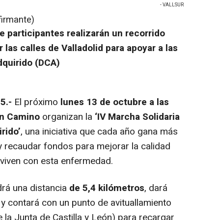
- VALLSUR
firmante)
e participantes realizarán un recorrido
 las calles de Valladolid para apoyar a las
dquirido (DCA)
5.-
El próximo
lunes
13 de octubre a las
ón Camino
organizan la
‘IV Marcha Solidaria
rido’
, una iniciativa que cada año gana más
y recaudar fondos para mejorar la calidad
nviven con esta enfermedad.
drá una distancia
de 5,4 kilómetros
, dará
, y contará con un punto de avituallamiento
la Junta de Castilla y León) para recargar