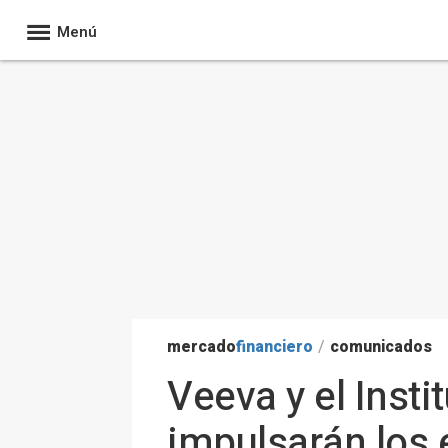
Menú
mercado
financiero
/
comunicados
Veeva y el Inst
impulsarán los 