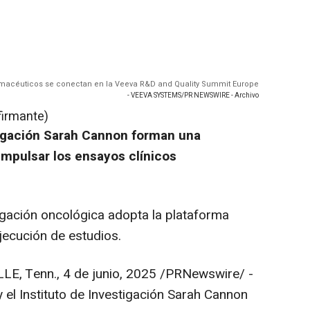
rmacéuticos se conectan en la Veeva R&D and Quality Summit Europe
- VEEVA SYSTEMS/PR NEWSWIRE - Archivo
firmante)
tigación
Sarah Cannon
forman una
impulsar los ensayos clínicos
tigación oncológica adopta la plataforma
ejecución de estudios.
LE, Tenn.
,
4 de junio, 2025
/PRNewswire/ -
el Instituto de Investigación
Sarah Cannon