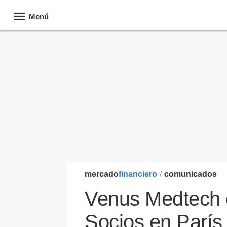
Menú
mercado
financiero
/
comunicados
Venus Medtech 
Socios en París