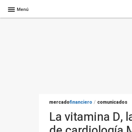
Menú
mercado
financiero
/
comunicados
La vitamina D, l
de cardiología 