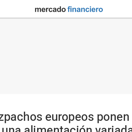
zpachos europeos ponen 
 una alimentación variada