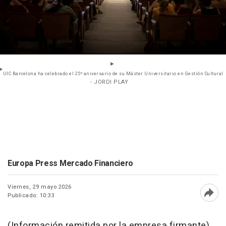
UIC Barcelona ha celebrado el 25º aniversario de su Máster Universitario en Gestión Cultural
- JORDI PLAY
Europa Press Mercado Financiero
Viernes, 29 mayo 2026
Publicado: 10:33
Abri
(Información remitida por la empresa firmante)