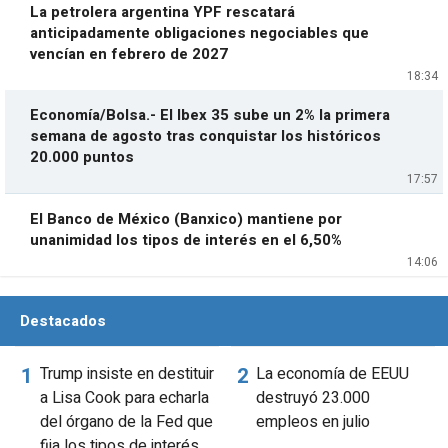
La petrolera argentina YPF rescatará
anticipadamente obligaciones negociables que
vencían en febrero de 2027
18:34
Economía/Bolsa.- El Ibex 35 sube un 2% la primera
semana de agosto tras conquistar los históricos
20.000 puntos
17:57
El Banco de México (Banxico) mantiene por
unanimidad los tipos de interés en el 6,50%
14:06
Destacados
Trump insiste en destituir
La economía de EEUU
a Lisa Cook para echarla
destruyó 23.000
del órgano de la Fed que
empleos en julio
fija los tipos de interés