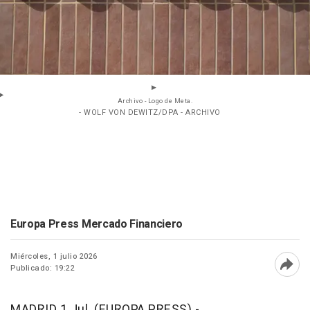
Archivo - Logo de Meta.
- WOLF VON DEWITZ/DPA - ARCHIVO
Europa Press Mercado Financiero
Miércoles, 1 julio 2026
Publicado: 19:22
Abri
MADRID 1 Jul. (EUROPA PRESS) -