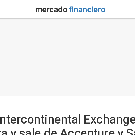
Intercontinental Exchang
a y sale de Accenture y S