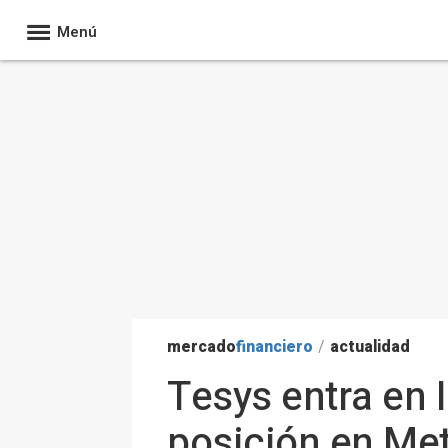
Menú
mercado
financiero
/
actualidad
Tesys entra en 
posición en Met