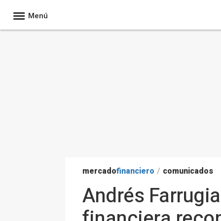
Menú
mercado
financiero
/
comunicados
Andrés Farrugi
financiera reco